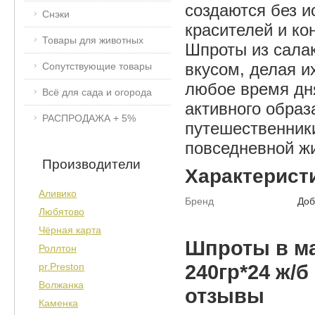
создаются без и
Снэки
красителей и ко
Товары для животных
Шпроты из сала
вкусом, делая и
Сопутствующие товары
любое время дня
Всё для сада и огорода
активного образ
РАСПРОДАЖА + 5%
путешественники,
повседневной ж
Производители
Характерист
Аливико
Бренд
Доб
Любятово
Чёрная карта
Шпроты в ма
Роллтон
240гр*24 ж/
pr.Preston
Волжанка
отзывы
Каменка