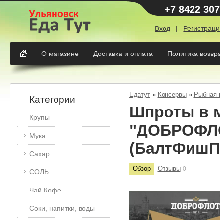
+7 8422 307
Вход
|
Регистраци
О магазине
Доставка и оплата
Политика возвр
Едатут
»
Консервы
»
Рыбная 
Категории
Шпроты в м
Крупы
"ДОБРОФЛО
Мука
(БалтФишПл
Сахар
Обзор
Отзывы
0
СОЛЬ
Чай Кофе
Соки, напитки, воды