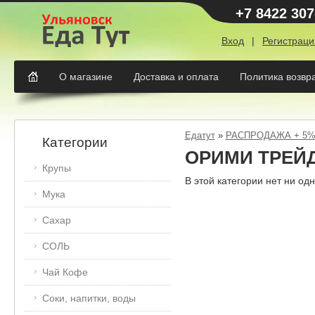
+7 8422 307
Вход
|
Регистраци
О магазине
Доставка и оплата
Политика возвр
Едатут
»
РАСПРОДАЖА + 5
Категории
ОРИМИ ТРЕЙ
Крупы
В этой категории нет ни одн
Мука
Сахар
СОЛЬ
Чай Кофе
Соки, напитки, воды