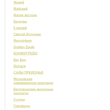
Жокей
Майский
Магия востока
Белочка
5 морей
Святой Источник
ФрутоНяня
Golden Eagle
КОНФИТРЕЙД
Биг Бон
Richard
САДЫ ПРИДОНЬЯ
Московская
пивоваренная компания
Белгородские молочные
продукты
Султан
Гринфилд