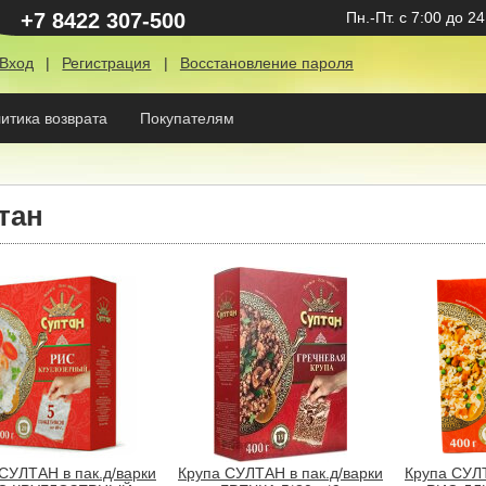
+7 8422 307-500
Пн.-Пт.
с 7:00 до 24
Вход
|
Регистрация
|
Восстановление пароля
итика возврата
Покупателям
тан
СУЛТАН в пак.д/варки
Крупа СУЛТАН в пак.д/варки
Крупа СУЛТ