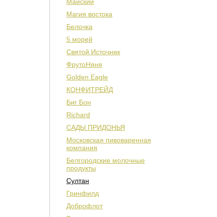
Майский
Магия востока
Белочка
5 морей
Святой Источник
ФрутоНяня
Golden Eagle
КОНФИТРЕЙД
Биг Бон
Richard
САДЫ ПРИДОНЬЯ
Московская пивоваренная
компания
Белгородские молочные
продукты
Султан
Гринфилд
Доброфлот