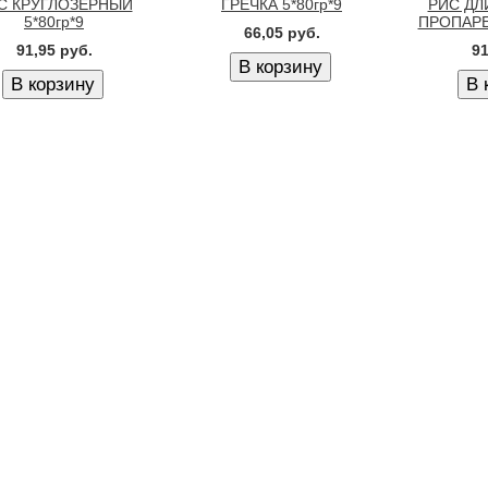
С КРУГЛОЗЕРНЫЙ
ГРЕЧКА 5*80гр*9
РИС Д
5*80гр*9
ПРОПАРЕ
66,05 руб.
91,95 руб.
91