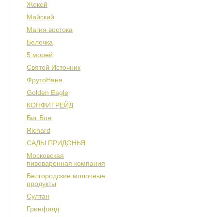
Жокей
Майский
Магия востока
Белочка
5 морей
Святой Источник
ФрутоНяня
Golden Eagle
КОНФИТРЕЙД
Биг Бон
Richard
САДЫ ПРИДОНЬЯ
Московская
пивоваренная компания
Белгородские молочные
продукты
Султан
Гринфилд