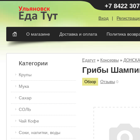
+7 8422 307
Вход
|
Регистраци
О магазине
Доставка и оплата
Политика возвр
Едатут
»
Консервы
»
ДОНСКА
Категории
Грибы Шампин
Крупы
Обзор
Отзывы
0
Мука
Сахар
СОЛЬ
Чай Кофе
Соки, напитки, воды