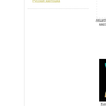
Русская картошка
АКЦИЯ
карт
Кук