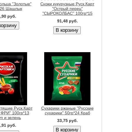
ольца "Золотые"
Снэки кукурузные Руск.Карт
*26 Шашлык
"Острый перец"
"СЫРОКОЛБАС" 100гр*15
,90 руб.
91,48 руб.
стящие Руск.Карт
Сухарики ржаные "Русские
 ФРИ" 100гр*13
сухарики" 50гр*24 Краб
уп и зелень
33,75 руб.
,91 руб.