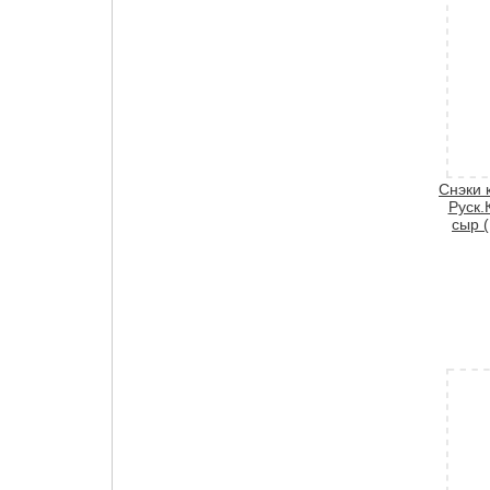
Снэки 
Руск.
сыр 