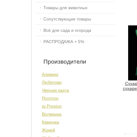
Товары для животных
Сопутствующие товары
Всё для сада и огорода
РАСПРОДАЖА + 5%
Производители
Аливико
Любятово
Сухар
сухари
Чёрная карта
Роллтон
pr.Preston
Волжанка
Каменка
Жокей