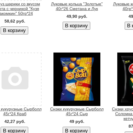
уз.шарики со вкусом
Луковые кольца "Золотые"
Луковые к
рта с черникой "Кузя
40г*26 Сметана и Лук
40гр
акомкин" 50гр*24
49,90 руб.
49
58,62 руб.
 кукурузные Сырболл
Снэки кукурузные Сырболл
Снэки хру
45г*24 Краб
45г*24 Сыр
Соломка
кетч
42,27 руб.
49 руб.
87