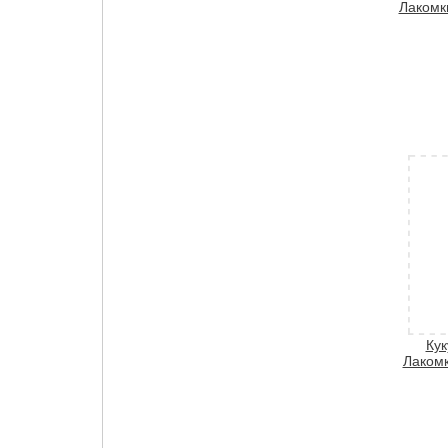
Лакомки
Кук
Лакомк