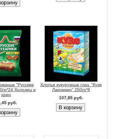
ржаные "Русские
Хлопья кукурузные глаз. "Кузя
50гр*24 Холодец и
Лакомкин" 250гр*8
хрен
107,85 руб.
,45 руб.