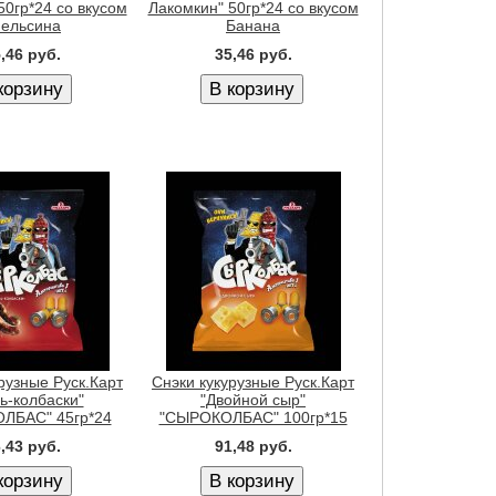
50гр*24 со вкусом
Лакомкин" 50гр*24 со вкусом
ельсина
Банана
,46 руб.
35,46 руб.
рузные Руск.Карт
Снэки кукурузные Руск.Карт
ь-колбаски"
"Двойной сыр"
ЛБАС" 45гр*24
"СЫРОКОЛБАС" 100гр*15
,43 руб.
91,48 руб.