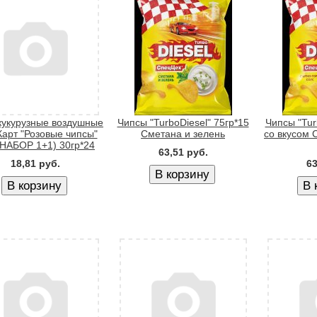
кукурузные воздушные
Чипсы "TurboDiesel" 75гр*15
Чипсы "Tur
Карт "Розовые чипсы"
Сметана и зелень
со вкусом 
(НАБОР 1+1) 30гр*24
63,51 руб.
18,81 руб.
63