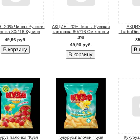
 -20% Чипсы Русская
АКЦИЯ -20% Чипсы Русская
АКЦИЯ
ошка 80г*16 Курица
картошка 80г*16 Сметана и
"TurboDies
лук
49,96 руб.
35
49,96 руб.
уруз.палочки "Кузя
Кукуруз.палочки "Кузя
Кукуруз