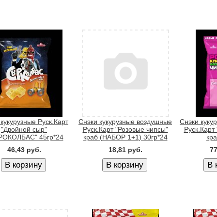
 кукурузные Руск.Карт
Снэки кукурузные воздушные
Снэки куку
"Двойной сыр"
Руск.Карт "Розовые чипсы"
Руск.Карт
РОКОЛБАС" 45гр*24
краб (НАБОР 1+1) 30гр*24
кра
46,43 руб.
18,81 руб.
77