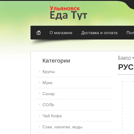
О магазине
Доставка и оплата
Пол
Едатут
Категории
РУС
Крупы
Мука
Сахар
СОЛЬ
Чай Кофе
Соки, напитки, воды