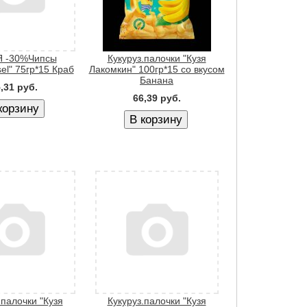
 -30%Чипсы
Кукуруз.палочки "Кузя
el" 75гр*15 Краб
Лакомкин" 100гр*15 со вкусом
Банана
,31 руб.
66,39 руб.
.палочки "Кузя
Кукуруз.палочки "Кузя