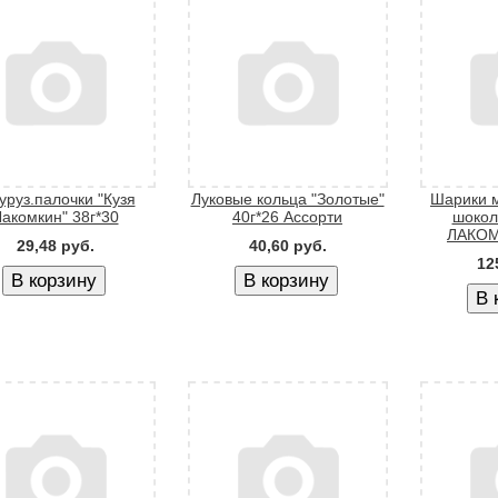
уруз.палочки "Кузя
Луковые кольца "Золотые"
Шарики 
акомкин" 38г*30
40г*26 Ассорти
шокол
ЛАКОМ
29,48 руб.
40,60 руб.
12