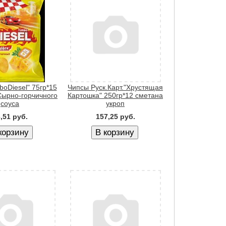
boDiesel" 75гр*15
Чипсы Руск.Карт."Хрустящая
Сырно-горчичного
Картошка" 250гр*12 сметана
соуса
укроп
,51 руб.
157,25 руб.