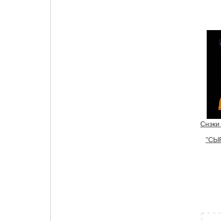
Снэки
"СЫ