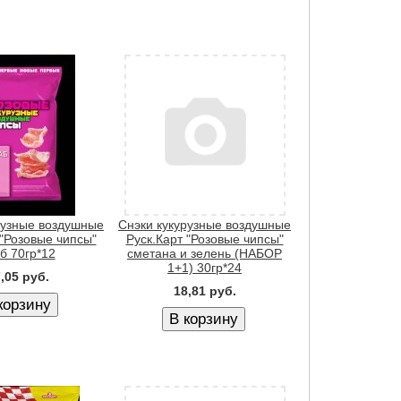
рузные воздушные
Снэки кукурузные воздушные
 "Розовые чипсы"
Руск.Карт "Розовые чипсы"
б 70гр*12
сметана и зелень (НАБОР
1+1) 30гр*24
,05 руб.
18,81 руб.