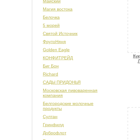
Майский
Магия востока
Белочка
5 морей
Святой Источник
ФрутоНяня
Golden Eagle
Кук
КОНФИТРЕЙД
Л
Биг Бон
Richard
САДЫ ПРИДОНЬЯ
Московская пивоваренная
компания
Белгородские молочные
продукты
Султан
Гринфилд
Доброфлот