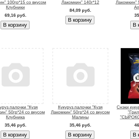
н" 100гр*15 со вкусом
Лакомкин" 140г*12
Лакомкин" 
Клубники
Ап
84,09 руб.
69,16 руб.
35
уруз.палочки "Кузя
Кукуруз.палочки "Кузя
Снэки куку
ин" 50гр*24 со вкусом
Лакомкин" 50гр*24 со вкусом
"Грил
Клубника
Малины
"СЫРОКО
35,46 руб.
35,46 руб.
46